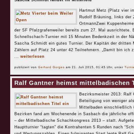
Hartmut Metz (Platz vier im
Rudolf Bräuning, links der 
OrtmannZwei Kuppenheimer
der SF Pfalzgrafenweiler bereits zum 27. Mal ausrichtete.
Schnellschach-Turnier mit 15 Minuten Bedenkzeit in der Nä
Sascha Schmidt ein gutes Turnier. Der Kapitän der dritten 
Zählern auf Platz 24 unter 42 Teilnehmern. „Damit bin ich 
...
weiterlesen
publiziert von
Gerhard Gorges
am 21. Juli 2015, 01:45 Uhr, unter
Turni
Ralf Gantner heimst mittelbadischen T
Bezirksmeister 2013: Ralf
Beteiligung von weniger al
Mittelbaden einschließlich
Bezirken fand am Wochenende in Sasbach die jährliche offi
– der Mittelbadische Schachkongress 2013 – statt. Aufgetei
Hauptturnier “tagten” die Kontrahenten 5 Runden nach “Sc
und Wertungszahlen. Einen fulminanten Start legte Ralf Ga