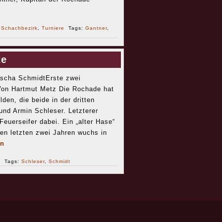
r
Schachbezirk
,
Turniere
Tags:
Gantner
,
te
Sascha SchmidtErste zwei
on Hartmut Metz Die Rochade hat
en, die beide in der dritten
nd Armin Schleser. Letzterer
Feuerseifer dabei. Ein „alter Hase“
en letzten zwei Jahren wuchs in
en
s
Tags:
Schleser
,
Schmidt