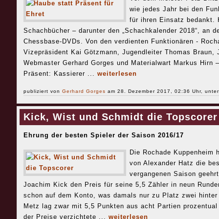
wie jedes Jahr bei den Fu
für ihren Einsatz bedankt.
Schachbücher – darunter den „Schachkalender 2018“, an de
Chessbase-DVDs. Von den verdienten Funktionären - Roch
Vizepräsident Kai Götzmann, Jugendleiter Thomas Braun, J
Webmaster Gerhard Gorges und Materialwart Markus Hirn – 
Präsent: Kassierer ...
weiterlesen
publiziert von
Gerhard Gorges
am 28. Dezember 2017, 02:36 Uhr, unte
Kick, Wist und Schmidt die Topscorer
Ehrung der besten Spieler der Saison 2016/17
Die Rochade Kuppenheim ha
von Alexander Hatz die be
vergangenen Saison geehrt
Joachim Kick den Preis für seine 5,5 Zähler in neun Runden
schon auf dem Konto, was damals nur zu Platz zwei hinter
Metz lag zwar mit 5,5 Punkten aus acht Partien prozentual
der Preise verzichtete ...
weiterlesen