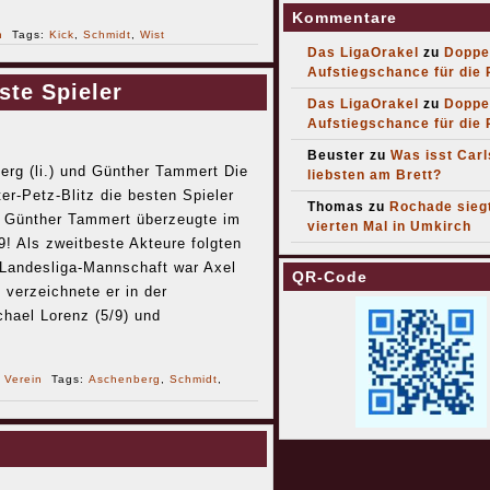
Kommentare
n
Tags:
Kick
,
Schmidt
,
Wist
Das LigaOrakel
zu
Doppe
Aufstiegschance für die
te Spieler
Das LigaOrakel
zu
Doppe
Aufstiegschance für die
Beuster
zu
Was isst Car
erg (li.) und Günther Tammert Die
liebsten am Brett?
r-Petz-Blitz die besten Spieler
Thomas
zu
Rochade sieg
: Günther Tammert überzeugte im
vierten Mal in Umkirch
! Als zweitbeste Akteure folgten
 Landesliga-Mannschaft war Axel
QR-Code
 verzeichnete er in der
hael Lorenz (5/9) und
r
Verein
Tags:
Aschenberg
,
Schmidt
,