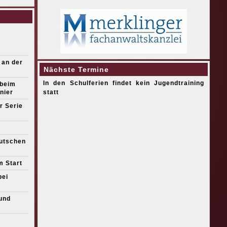
 an der
Nächste Termine
In den Schulferien findet kein Jugendtraining
 beim
nier
statt
r Serie
eutschen
m Start
bei
und
s