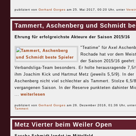
publiziert von
Gerhard Gorges
am 25. Mai 2017, 00:20 Uhr, unter
Verei
Tammert, Aschenberg und Schmidt bes
Ehrung für erfolgreichste Akteure der Saison 2015/16
"Teatime" für Axel Aschenb
Rochade hat vor dem Meiste
der Saison 2015/16 geehrt
Verbandsliga-Team besonders. Er holte herausragende 7,5/9
ihm Joachim Kick und Hartmut Metz (jeweils 5,5/9). In der
Aschenberg nicht viel schlechter als Tammert. Stolze 6,5/8
vergangenen Saison. In der Reserve punkteten dahinter Mic
...
weiterlesen
publiziert von
Gerhard Gorges
am 26. Dezember 2016, 01:36 Uhr, unte
Tammert
Metz Vierter beim Weiler Open
Sascha Schmidt landet im Mittelfeld