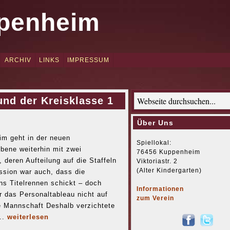
penheim
ARCHIV
LINKS
IMPRESSUM
und der Kreisklasse 1
Über Uns
m geht in der neuen
Spiellokal:
bene weiterhin mit zwei
76456 Kuppenheim
 deren Aufteilung auf die Staffeln
Viktoriastr. 2
(Alter Kindergarten)
ussion war auch, dass die
ns Titelrennen schickt – doch
Informationen
er das Personaltableau nicht auf
zum Verein
e Mannschaft Deshalb verzichtete
..
weiterlesen