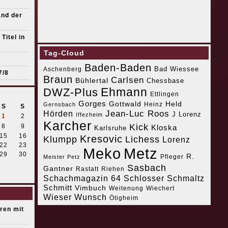
and der
Titel in
Tag-Cloud
Baden-Baden
Bad Wiessee
Aschenberg
7/8
Braun
Carlsen
Bühlertal
Chessbase
Ehmann
DWZ-Plus
Ettlingen
Gorges
Gottwald
Held
Heinz
Gernsbach
S
S
Jean-Luc Roos
Hörden
J Lorenz
Iffezheim
1
2
Karcher
Kick
8
9
Kloska
Karlsruhe
15
16
Kresovic
Klumpp
Lichess
Lorenz
22
23
Meko
Metz
29
30
R.
Pfleger
Meister Petz
Sasbach
Gantner
Riehen
Rastatt
Schachmagazin 64
Schlosser
Schmaltz
Schmitt
Vimbuch
Weitenung
Wiechert
Wieser
Wunsch
Ötigheim
eren mit