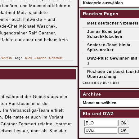
Kategorien
nktionären und Mannschaftsführern
 Hartmut Metz spendete
Random Pages
m er auch mitwirkte – und
Metz deutscher Vizemeis
ade-Chef Michael Waschek,
James Bond jagt
ugendtrainer Ralf Gantner,
Schachklötzchen
fehlte nur einer und bekam kein
Senioren-Team bleibt
Spitzenreiter
r
Verein
Tags:
Kick
,
Lorenz
,
Schmidt
DWZ-Plus: Gewinnen mit
3
Rochade verpasst faustd
Überraschung
Created By
Bunk Bed
Archive
t während der Geburtstagsfeier
Archive
sten Punktesammler der
. Im Verbandsliga-Team erhielt
Elo und DWZ
. Die hatte er auch im Vorjahr
 Günther Tammert reichte. Hartmut
 etwas besser, aber als Spender