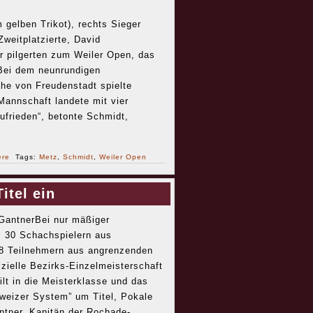
 gelben Trikot), rechts Sieger
Zweitplatzierte, David
 pilgerten zum Weiler Open, das
 Bei dem neunrundigen
he von Freudenstadt spielte
Mannschaft landete mit vier
zufrieden“, betonte Schmidt,
ere
Tags:
Metz
,
Schmidt
,
Weiler Open
itel ein
 GantnerBei nur mäßiger
s 30 Schachspielern aus
 8 Teilnehmern aus angrenzenden
zielle Bezirks-Einzelmeisterschaft
lt in die Meisterklasse und das
hweizer System” um Titel, Pokale
ntner, Kapitän der Rochade-