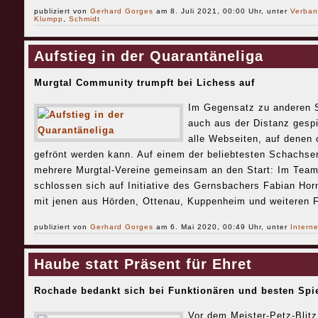
publiziert von
Gerhard Gorges
am 8. Juli 2021, 00:00 Uhr, unter
Verban
Klumpp
,
Schmidt
Aufstieg in der Quarantäneliga
Murgtal Community trumpft bei Lichess auf
Im Gegensatz zu anderen 
auch aus der Distanz gespi
alle Webseiten, auf denen 
gefrönt werden kann. Auf einem der beliebtesten Schachser
mehrere Murgtal-Vereine gemeinsam an den Start: Im Tea
schlossen sich auf Initiative des Gernsbachers Fabian Ho
mit jenen aus Hörden, Ottenau, Kuppenheim und weiteren F
publiziert von
Gerhard Gorges
am 6. Mai 2020, 00:49 Uhr, unter
Interne
Haube statt Präsent für Ehret
Rochade bedankt sich bei Funktionären und besten Spi
Vor dem Meister-Petz-Blit