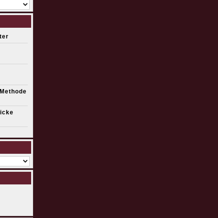
ter
 Methode
icke