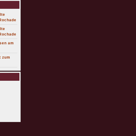
lte
 Rochade
lte
 Rochade
lsen am
t zum