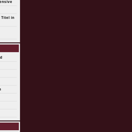
fensive
Titel in
d
n