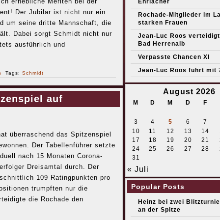
sich erhebliche Meriten bei der
Ehrlacher
t! Der Jubilar ist nicht nur ein
Rochade-Mitglieder im L
d um seine dritte Mannschaft, die
starken Frauen
hält. Dabei sorgt Schmidt nicht nur
Jean-Luc Roos verteidigt 
Bad Herrenalb
tets ausführlich und
Verpasste Chancen XI
Jean-Luc Roos führt mit 
n
Tags:
Schmidt
August 2026
zenspiel auf
M
D
M
D
F
3
4
5
6
7
10
11
12
13
14
t überraschend das Spitzenspiel
17
18
19
20
21
ewonnen. Der Tabellenführer setzte
24
25
26
27
28
pduell nach 15 Monaten Corona-
31
rfolger Dreisamtal durch. Der
« Juli
schnittlich 109 Ratingpunkten pro
Popular Posts
ositionen trumpften nur die
teidigte die Rochade den
Heinz bei zwei Blitzturni
an der Spitze