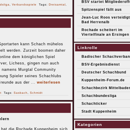
BSV startet Mitgliederof
dsliga
,
Verbandsspiele
Tags:
Dreisamtal
,
Spitzenspiel fällt aus
Jean-Luc Roos verteidigt 
Bad Herrenalb
Rochade scheitert im
Viertelfinale an Ersingen
Sportarten kann Schach mühelos
Linkrolle
elt werden. Zurzeit boomen daher
online dem königlichen Spiel
Badischer Schachverban
ver, Lichess, gingen nun auch
BSV-Ergebnisdienst
m namens Murgtal Community
Deutscher Schachbund
rnung Spieler seines Schachlubs
Kuppenheim-Forum.de
reunde aus der ...
weiterlesen
Schachbezirk Mittelbade
t
Tags:
Sasbach
,
Schmidt
Schachbundesliga
Schachticker
Stadt Kuppenheim
elern
Kategorien
z hat die Rochade Kuppenheim sich