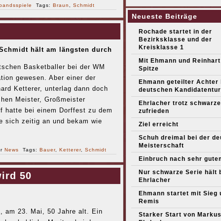
bandsspiele
Tags:
Braun
,
Schmidt
Neueste Beiträge
Rochade startet in der
Bezirksklasse und der
Kreisklasse 1
Schmidt hält am längsten durch
Mit Ehmann und Reinhart
schen Basketballer bei der WM
Spitze
tion gewesen. Aber einer der
Ehmann geteilter Achter
ard Ketterer, unterlag dann doch
deutschen Kandidatentur
chen Meister, Großmeister
Ehrlacher trotz schwarze
f hatte bei einem Dorffest zu dem
zufrieden
e sich zeitig an und bekam wie
Ziel erreicht
Schuh dreimal bei der d
Meisterschaft
er
News
Tags:
Bauer
,
Ketterer
,
Schmidt
Einbruch nach sehr gute
Nur schwarze Serie hält 
ird 50
Ehrlacher
Ehmann startet mit Sieg 
Remis
 am 23. Mai, 50 Jahre alt. Ein
Starker Start von Marku