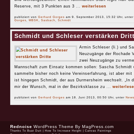
Reserve, mit 3 Punkten aus 3 ...
weiterlesen
publiziert von
Gerhard Gorges
am 9. September 2013, 15:32 Uhr, unte
Gorges
,
MBSK
,
Sasbach
,
Schmidt
Schmidt und Schleser verstärken Drit
Armin Schleser (li.) und 
Neuzugänge der Rochade V
zwei Neuzugänge zu vermeld
Mannschaft zum Einsatz kommen sollen: Sascha Schmidt u
sammelte bisher noch keine Vereinserfahrung, ist aber mit 
ist hingegen Schmidt, der aus Durmersheim wechselt. „In d
mir der Wunsch, mal in der Bezirksklasse zu ...
weiterles
publiziert von
Gerhard Gorges
am 18. Juni 2013, 00:50 Uhr, unter
New
Rednoise
WordPress Theme
By MagPress.com
Thanks To
Buat Duit
|
How To Increase Height
|
Canvas Paintings