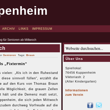
penheim
ARCHIV
LINKS
IMPRESSUM
g für Senioren ab Mittwoch
ch
ter
Senioren
Tags:
Braun
Über Uns
ls „Fixtermin“
Spiellokal:
76456 Kuppenheim
vielen: „Als ich in den Ruhestand
Viktoriastr. 2
 diese sinnvoll füllen“, erzählt die
(Alter Kindergarten)
sie auf den Kurs von Thomas Braun
lle Möglichkeit, die grauen Zellen
Informationen
it hält und die Demenz matt setzt,
zum Verein
uppenheim, die sich jeden Mittwoch
ht zudem durchweg Vorfreude auf die