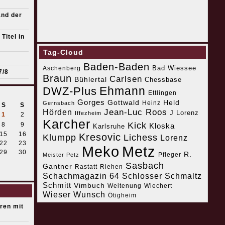
and der
Titel in
Tag-Cloud
Baden-Baden
Bad Wiessee
Aschenberg
7/8
Braun
Carlsen
Bühlertal
Chessbase
Ehmann
DWZ-Plus
Ettlingen
Gorges
Gottwald
Held
Heinz
Gernsbach
S
S
Jean-Luc Roos
Hörden
J Lorenz
Iffezheim
1
2
Karcher
Kick
8
9
Kloska
Karlsruhe
15
16
Kresovic
Klumpp
Lichess
Lorenz
22
23
Meko
Metz
29
30
R.
Pfleger
Meister Petz
Sasbach
Gantner
Riehen
Rastatt
Schachmagazin 64
Schlosser
Schmaltz
Schmitt
Vimbuch
Weitenung
Wiechert
Wieser
Wunsch
Ötigheim
eren mit