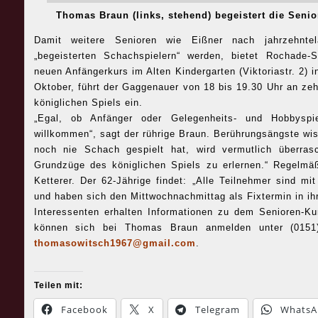
Thomas Braun (links, stehend) begeistert die Senio
Damit weitere Senioren wie Eißner nach jahrzehnte
„begeisterten Schachspielern“ werden, bietet Rochade
neuen Anfängerkurs im Alten Kindergarten (Viktoriastr. 2)
Oktober, führt der Gaggenauer von 18 bis 19.30 Uhr an ze
königlichen Spiels ein.
„Egal, ob Anfänger oder Gelegenheits- und Hobbyspi
willkommen“, sagt der rührige Braun. Berührungsängste wis
noch nie Schach gespielt hat, wird vermutlich überrasc
Grundzüge des königlichen Spiels zu erlernen.“ Regelmäß
Ketterer. Der 62-Jährige findet: „Alle Teilnehmer sind m
und haben sich den Mittwochnachmittag als Fixtermin in ih
Interessenten erhalten Informationen zu dem Senioren-Ku
können sich bei Thomas Braun anmelden unter (0151
thomasowitsch1967@gmail.com
.
Teilen mit:
Facebook
X
Telegram
WhatsA