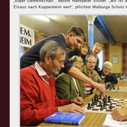
„super Gemeinschaft“, betont Hanspeter Eißner. „Mir ist 
Elsass nach Kuppenheim wert“, pflichtet Walburga Schulz-