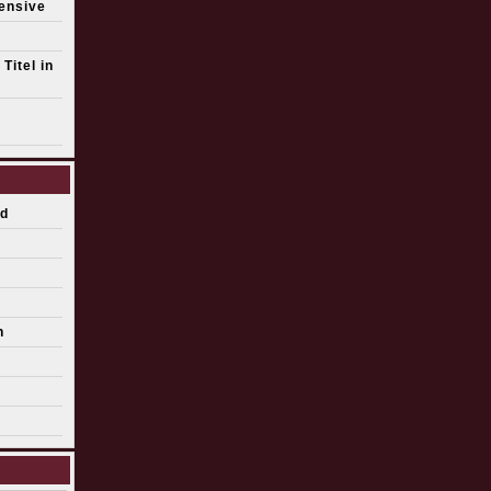
fensive
Titel in
d
n