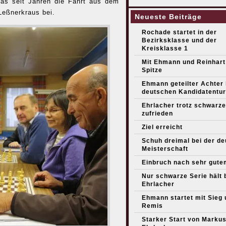
das seit Jahren die Fahrt aus dem
Leßnerkraus bei.
Neueste Beiträge
Rochade startet in der
Bezirksklasse und der
Kreisklasse 1
Mit Ehmann und Reinhart
Spitze
Ehmann geteilter Achter
deutschen Kandidatentur
Ehrlacher trotz schwarze
zufrieden
Ziel erreicht
Schuh dreimal bei der d
Meisterschaft
Einbruch nach sehr gute
Nur schwarze Serie hält 
Ehrlacher
Ehmann startet mit Sieg 
Remis
Starker Start von Marku