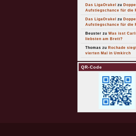
Das LigaOrakel
zu
Doppe
Aufstiegschance für die
Das LigaOrakel
zu
Doppe
Aufstiegschance für die
Beuster
zu
Was isst Car
liebsten am Brett?
Thomas
zu
Rochade sieg
vierten Mal in Umkirch
QR-Code